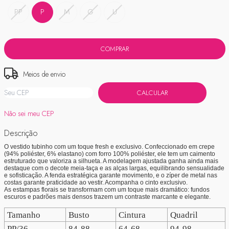
PP
P
M
G
U
Meios de envio
ALTERAR CEP
Entregas para o CEP:
CALCULAR
Não sei meu CEP
Descrição
O vestido tubinho com um toque fresh e exclusivo. Confeccionado em crepe
(94% poliéster, 6% elastano) com forro 100% poliéster, ele tem um caimento
estruturado que valoriza a silhueta. A modelagem ajustada ganha ainda mais
destaque com o decote meia-taça e as alças largas, equilibrando sensualidade
e sofisticação. A fenda estratégica garante movimento, e o zíper de metal nas
costas garante praticidade ao vestir. Acompanha o cinto exclusivo.
As estampas florais se transformam com um toque mais dramático: fundos
escuros e padrões mais densos trazem um contraste marcante e elegante.
Tamanho
Busto
Cintura
Quadril
PP/36
84-88
64-68
94-98