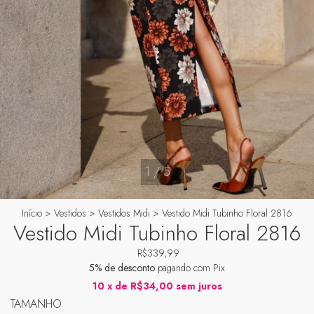
1
/
5
Início
>
Vestidos
>
Vestidos Midi
>
Vestido Midi Tubinho Floral 2816
Vestido Midi Tubinho Floral 2816
R$339,99
5% de desconto
pagando com Pix
10
x de
R$34,00
sem juros
TAMANHO