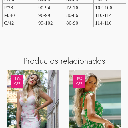
P/38
90-94
72-76
102-106
M/40
96-99
80-86
110-114
G/42
99-102
86-90
114-116
Productos relacionados
43
%
49
%
OFF
OFF