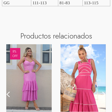
GG
111-113
81-83
113-115
Productos relacionados
8
%
OFF