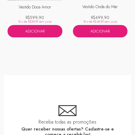
Vestido Onda do Mar
Vestido Doce Amor
R$499,90
R$599,90
10
x de
R$49,99
sem juros
10
x de
R$59,99
sem juros
ADICIONAR
ADICIONAR
Receba todas as promoções
Quer receber nossas ofertas? Cadastre-se e
comece a recebê-las!