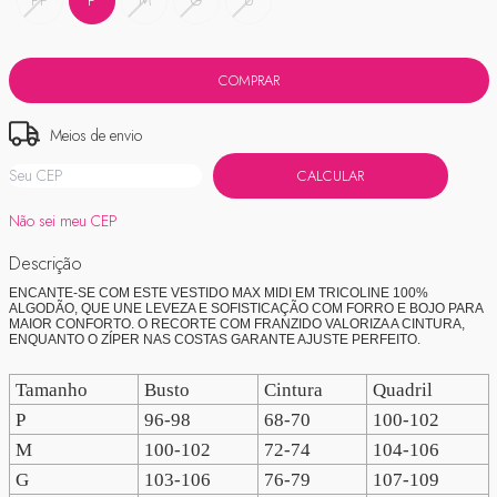
PP
P
M
G
U
Meios de envio
ALTERAR CEP
Entregas para o CEP:
CALCULAR
Não sei meu CEP
Descrição
ENCANTE-SE COM ESTE VESTIDO MAX MIDI EM TRICOLINE 100%
ALGODÃO, QUE UNE LEVEZA E SOFISTICAÇÃO COM FORRO E BOJO PARA
MAIOR CONFORTO. O RECORTE COM FRANZIDO VALORIZA A CINTURA,
ENQUANTO O ZÍPER NAS COSTAS GARANTE AJUSTE PERFEITO.
Tamanho
Busto
Cintura
Quadril
P
96-98
68-70
100-102
M
100-102
72-74
104-106
G
103-106
76-79
107-109