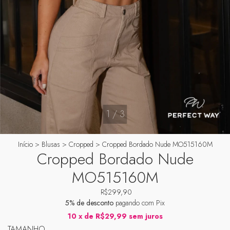
1
/
3
Início
>
Blusas
>
Cropped
>
Cropped Bordado Nude MO515160M
Cropped Bordado Nude
MO515160M
R$299,90
5% de desconto
pagando com Pix
10
x de
R$29,99
sem juros
TAMANHO