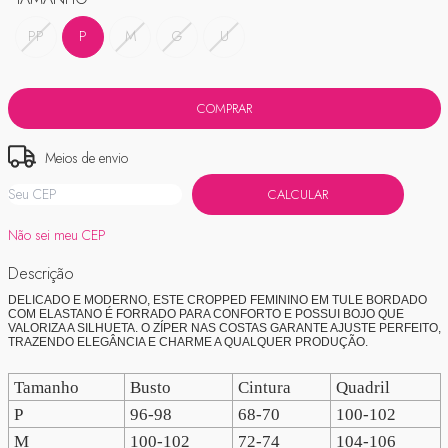
PP
P
M
G
U
Meios de envio
ALTERAR CEP
Entregas para o CEP:
CALCULAR
Não sei meu CEP
Descrição
DELICADO E MODERNO, ESTE CROPPED FEMININO EM TULE BORDADO
COM ELASTANO É FORRADO PARA CONFORTO E POSSUI BOJO QUE
VALORIZA A SILHUETA. O ZÍPER NAS COSTAS GARANTE AJUSTE PERFEITO,
TRAZENDO ELEGÂNCIA E CHARME A QUALQUER PRODUÇÃO.
Tamanho
Busto
Cintura
Quadril
P
96-98
68-70
100-102
M
100-102
72-74
104-106