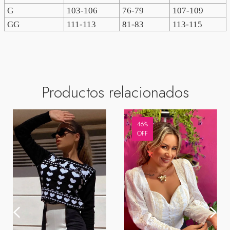
G
103-106
76-79
107-109
GG
111-113
81-83
113-115
Productos relacionados
46
%
OFF