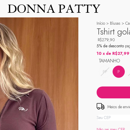
Início
>
Blusas
>
Ca
Tshirt gol
R$279,90
5% de desconto
pag
10
x de
R$27,99
TAMANHO
PP
P
Meios de envi
Entregas para o CEP
Não sei meu CEP