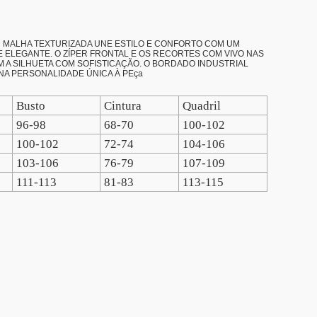
EM MALHA TEXTURIZADA UNE ESTILO E CONFORTO COM UM
ELEGANTE. O ZÍPER FRONTAL E OS RECORTES COM VIVO NAS
A SILHUETA COM SOFISTICAÇÃO. O BORDADO INDUSTRIAL
NA PERSONALIDADE ÚNICA À PEça
Busto
Cintura
Quadril
96-98
68-70
100-102
100-102
72-74
104-106
103-106
76-79
107-109
111-113
81-83
113-115