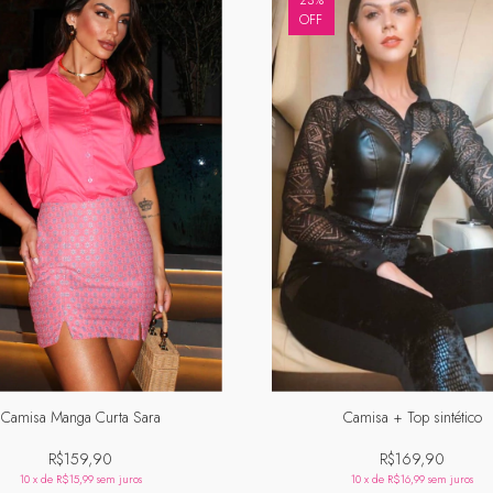
23
%
OFF
Camisa Manga Curta Sara
Camisa + Top sintético
R$159,90
R$169,90
10
x de
R$15,99
sem juros
10
x de
R$16,99
sem juros