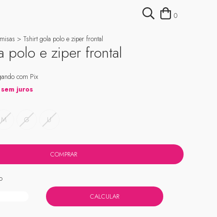
0
misas
>
Tshirt gola polo e ziper frontal
a polo e ziper frontal
ando com Pix
sem juros
M
G
U
o
ALTERAR CEP
:
CALCULAR