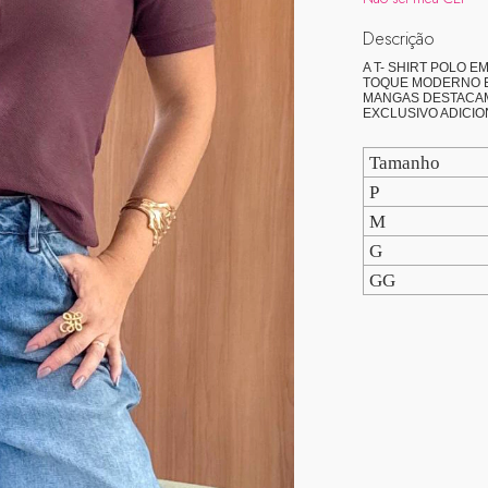
Descrição
A T- SHIRT POLO 
TOQUE MODERNO E 
MANGAS DESTACAM 
EXCLUSIVO ADICIO
Tamanho
P
M
G
GG