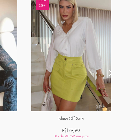
25
%
40
%
OFF
OFF
Blusa Off Sara
R$179,90
10
x de
R$17,99
sem juros