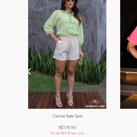
Camisa Bata Sara
R$179,90
10
x de
R$17,99
sem juros