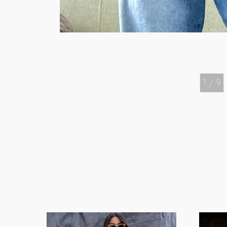
1
/
9